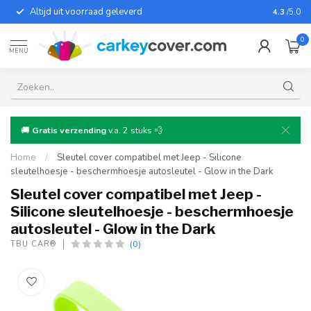
Altijd uit voorraad geleverd
Voor bij
4.3
/5.0
0
MENU
🚚
Gratis verzending
v.a. 2 stuks 💨
Home
/
Sleutel cover compatibel met Jeep - Silicone
sleutelhoesje - beschermhoesje autosleutel - Glow in the Dark
Sleutel cover compatibel met Jeep -
Silicone sleutelhoesje - beschermhoesje
autosleutel - Glow in the Dark
(0)
TBU CAR®