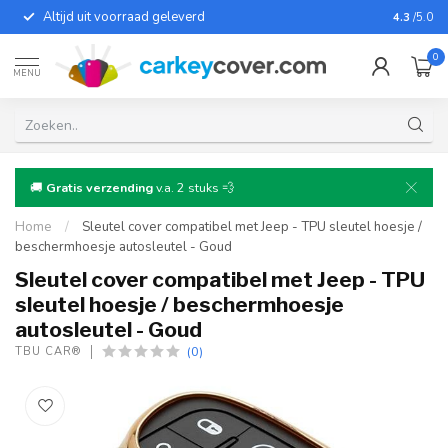
Altijd uit voorraad geleverd
Voor bij
4.3
/5.0
0
MENU
🚚
Gratis verzending
v.a. 2 stuks 💨
Home
/
Sleutel cover compatibel met Jeep - TPU sleutel hoesje /
beschermhoesje autosleutel - Goud
Sleutel cover compatibel met Jeep - TPU
sleutel hoesje / beschermhoesje
autosleutel - Goud
(0)
TBU CAR®