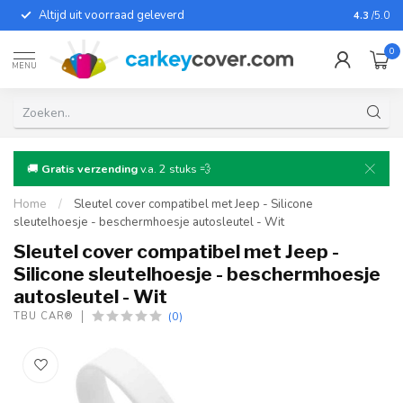
Altijd uit voorraad geleverd
Voor bij
4.3
/5.0
0
MENU
🚚
Gratis verzending
v.a. 2 stuks 💨
Home
/
Sleutel cover compatibel met Jeep - Silicone
sleutelhoesje - beschermhoesje autosleutel - Wit
Sleutel cover compatibel met Jeep -
Silicone sleutelhoesje - beschermhoesje
autosleutel - Wit
(0)
TBU CAR®