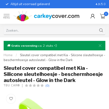
Altijd uit voorraad geleverd
Voor bij
4.3
/5.0
0
MENU
🚚
Gratis verzending
v.a. 2 stuks 💨
Home
/
Sleutel cover compatibel met Kia - Silicone sleutelhoesje -
beschermhoesje autosleutel - Glow in the Dark
Sleutel cover compatibel met Kia -
Silicone sleutelhoesje - beschermhoesje
autosleutel - Glow in the Dark
(0)
TBU CAR®