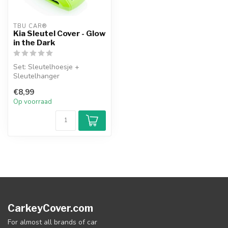
TBU CAR®
Kia Sleutel Cover - Glow
in the Dark
Set: Sleutelhoesje +
Sleutelhanger
€8,99
Op voorraad
CarkeyCover.com
For almost all brands of car