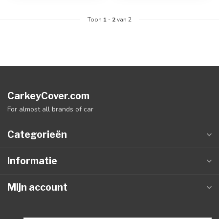
Toon
1
-
2
van 2
CarkeyCover.com
For almost all brands of car
Categorieën
Informatie
Mijn account