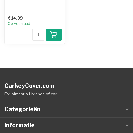
€14,99
Op voorraad
CarkeyCover.com
For almost all brands of car
Categorieën
Informatie