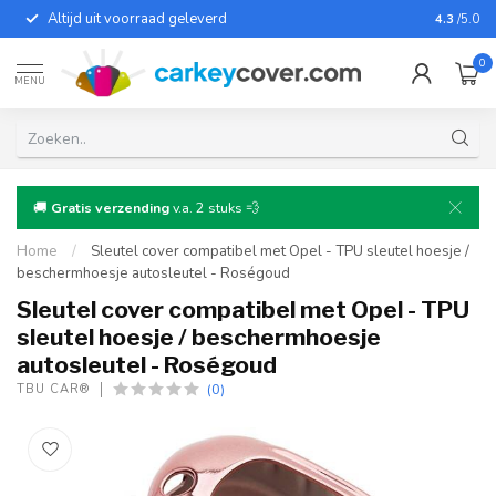
Altijd uit voorraad geleverd
Voor bij
4.3
/5.0
0
MENU
🚚
Gratis verzending
v.a. 2 stuks 💨
Home
/
Sleutel cover compatibel met Opel - TPU sleutel hoesje /
beschermhoesje autosleutel - Roségoud
Sleutel cover compatibel met Opel - TPU
sleutel hoesje / beschermhoesje
autosleutel - Roségoud
(0)
TBU CAR®