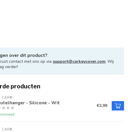
gen over dit product?
ust contact met ons op via
support@carkeycover.com
. Wij
ag verder!
rde producten
U CAR®
utelhanger - Silicone - Wit
€3,99
voorraad
U CAR®