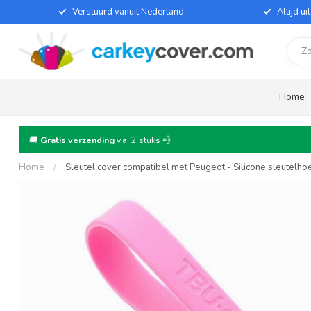
Verstuurd vanuit Nederland
Altijd u
Home
🚚
Gratis verzending
v.a. 2 stuks 💨
Home
/
Sleutel cover compatibel met Peugeot - Silicone sleutelho