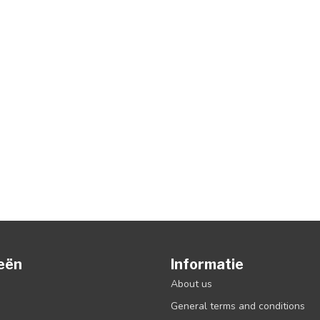
eën
Informatie
About us
General terms and conditions