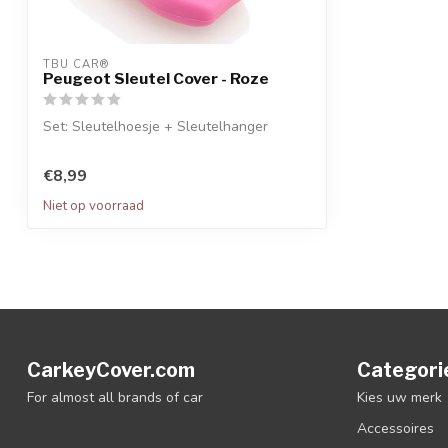
TBU CAR®
Peugeot Sleutel Cover - Roze
Set: Sleutelhoesje + Sleutelhanger
€8,99
Niet op voorraad
CarkeyCover.com
Categori
For almost all brands of car
Kies uw merk
Accessoires