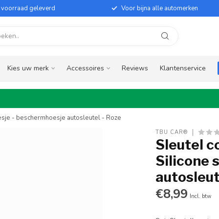
it voorraad geleverd
Voor bijna alle automerken
Kies uw merk
Accessoires
Reviews
Klantenservice
esje - beschermhoesje autosleutel - Roze
TBU CAR®
Sleutel c
Silicone 
autosleut
€8,99
Incl. btw