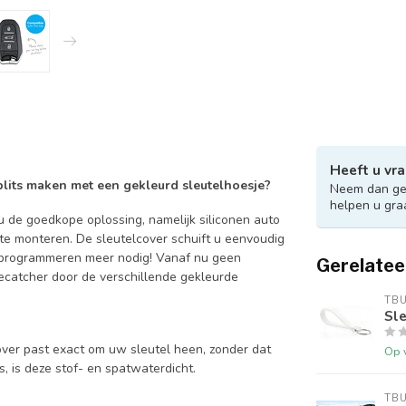
Heeft u vra
 blits maken met een gekleurd sleutelhoesje?
Neem dan ger
helpen u gra
 de goedkope oplossing, namelijk siliconen auto
 te monteren. De sleutelcover schuift u eenvoudig
en programmeren meer nodig! Vanaf nu geen
Gerelatee
catcher door de verschillende gekleurde
TB
Sle
over past exact om uw sleutel heen, zonder dat
Op 
is, is deze stof- en spatwaterdicht.
TB