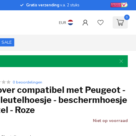
Gratis verzending
v.a. 2 stuks
0
EUR
SALE
0 beoordelingen
over compatibel met Peugeot -
sleutelhoesje - beschermhoesje
el - Roze
Niet op voorraad