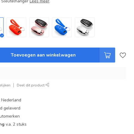
+ Sleutelhanger
Lees meer
.
Toevoegen aan winkelwagen
lijken
Deel dit product
t Nederland
ad geleverd
 automerken
ing
v.a. 2 stuks