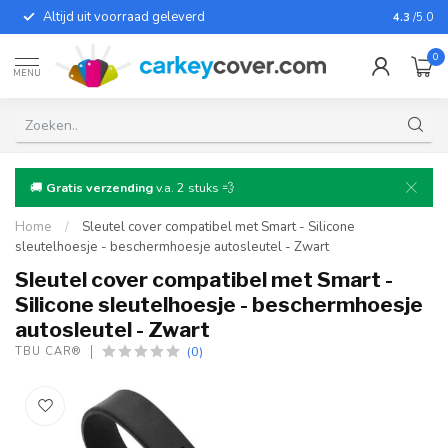
Altijd uit voorraad geleverd
Voor bij
4.3
/5.0
0
MENU
🚚
Gratis verzending
v.a. 2 stuks 💨
Home
/
Sleutel cover compatibel met Smart - Silicone
sleutelhoesje - beschermhoesje autosleutel - Zwart
Sleutel cover compatibel met Smart -
Silicone sleutelhoesje - beschermhoesje
autosleutel - Zwart
(0)
TBU CAR®