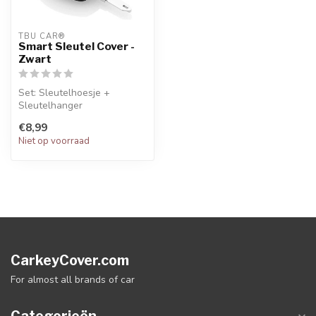
TBU CAR®
Smart Sleutel Cover -
Zwart
Set: Sleutelhoesje +
Sleutelhanger
€8,99
Niet op voorraad
CarkeyCover.com
For almost all brands of car