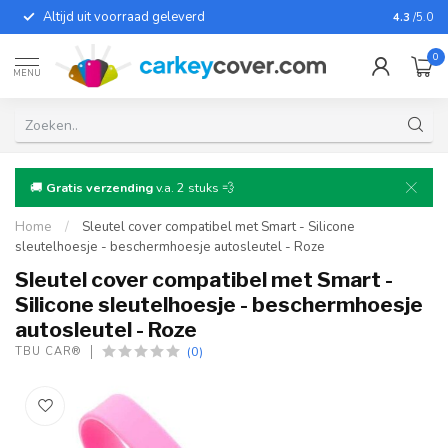
Altijd uit voorraad geleverd
Voor bij
4.3
/5.0
0
MENU
🚚
Gratis verzending
v.a. 2 stuks 💨
Home
/
Sleutel cover compatibel met Smart - Silicone
sleutelhoesje - beschermhoesje autosleutel - Roze
Sleutel cover compatibel met Smart -
Silicone sleutelhoesje - beschermhoesje
autosleutel - Roze
(0)
TBU CAR®