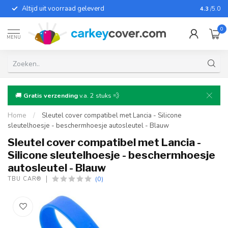
Altijd uit voorraad geleverd
Voor bij
4.3
/5.0
0
MENU
🚚
Gratis verzending
v.a. 2 stuks 💨
Home
/
Sleutel cover compatibel met Lancia - Silicone
sleutelhoesje - beschermhoesje autosleutel - Blauw
Sleutel cover compatibel met Lancia -
Silicone sleutelhoesje - beschermhoesje
autosleutel - Blauw
(0)
TBU CAR®