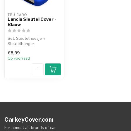
TBU CAR®
Lancia Sleutel Cover -
Blauw
Set: Sleutelhoesje +
Sleutelhanger
€8,99
Op voorraad
CarkeyCover.com
For almost all brands of car