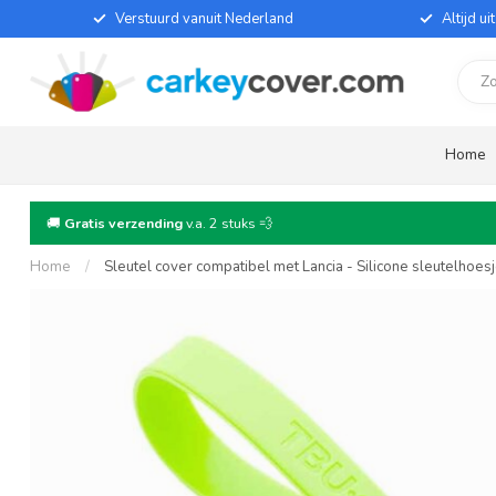
Verstuurd vanuit Nederland
Altijd u
Home
🚚
Gratis verzending
v.a. 2 stuks 💨
Home
/
Sleutel cover compatibel met Lancia - Silicone sleutelhoes