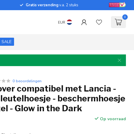
Gratis verzending
v.a. 2 stuks
0
EUR
SALE
0 beoordelingen
over compatibel met Lancia -
sleutelhoesje - beschermhoesje
el - Glow in the Dark
Op voorraad