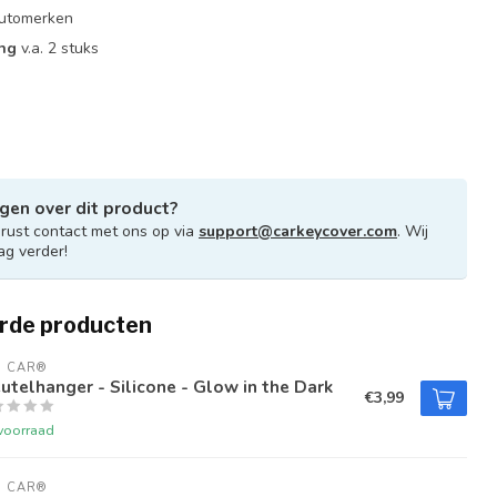
 automerken
ing
v.a. 2 stuks
gen over dit product?
ust contact met ons op via
support@carkeycover.com
. Wij
ag verder!
rde producten
U CAR®
utelhanger - Silicone - Glow in the Dark
€3,99
voorraad
U CAR®