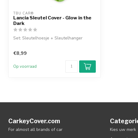
TBU CAR®
Lancia Sleutel Cover - Glow in the
Dark
Set: Sleutelhoesje + Sleutelhanger
€8,99
Op voorraad
CarkeyCover.com
Categori
For almost all brands of car
Kies uw merk