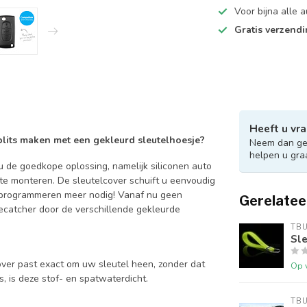
Voor bijna alle
Gratis verzend
Heeft u vra
 blits maken met een gekleurd sleutelhoesje?
Neem dan ger
helpen u gra
 de goedkope oplossing, namelijk siliconen auto
 te monteren. De sleutelcover schuift u eenvoudig
en programmeren meer nodig! Vanaf nu geen
Gerelatee
catcher door de verschillende gekleurde
TB
Sle
over past exact om uw sleutel heen, zonder dat
Op 
is, is deze stof- en spatwaterdicht.
TB