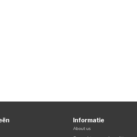
eën
Informatie
About us