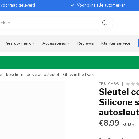
it voorraad geleverd
Voor bijna alle automerken
Kies uw merk
Accessoires
Reviews
Klantenservice
je - beschermhoesje autosleutel - Glow in the Dark
TBU CAR®
Sleutel c
Silicone 
autosleut
€8,99
Incl. btw