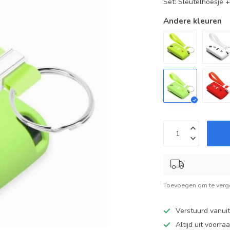
Set: Sleutelhoesje 
Andere kleuren
Toevoegen om te verge
Verstuurd vanui
Altijd uit voorra