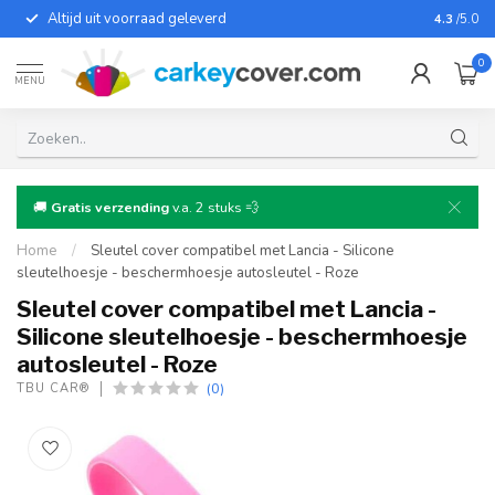
Altijd uit voorraad geleverd
Voor bij
4.3
/5.0
0
MENU
🚚
Gratis verzending
v.a. 2 stuks 💨
Home
/
Sleutel cover compatibel met Lancia - Silicone
sleutelhoesje - beschermhoesje autosleutel - Roze
Sleutel cover compatibel met Lancia -
Silicone sleutelhoesje - beschermhoesje
autosleutel - Roze
(0)
TBU CAR®