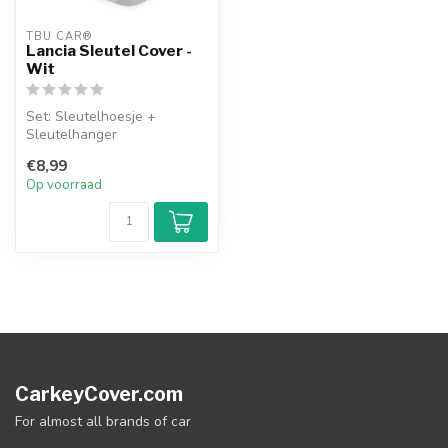
TBU CAR®
Lancia Sleutel Cover -
Wit
Set: Sleutelhoesje +
Sleutelhanger
€8,99
Op voorraad
CarkeyCover.com
For almost all brands of car