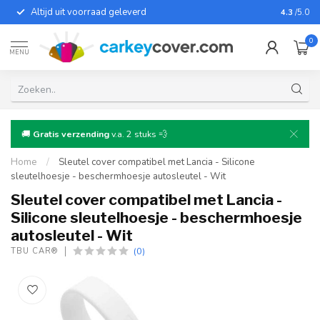
Altijd uit voorraad geleverd
Voor bij
4.3
/5.0
0
MENU
🚚
Gratis verzending
v.a. 2 stuks 💨
Home
/
Sleutel cover compatibel met Lancia - Silicone
sleutelhoesje - beschermhoesje autosleutel - Wit
Sleutel cover compatibel met Lancia -
Silicone sleutelhoesje - beschermhoesje
autosleutel - Wit
(0)
TBU CAR®