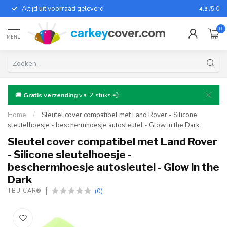
Altijd uit voorraad geleverd
Voor bij
4.3
/5.0
0
MENU
🚚
Gratis verzending
v.a. 2 stuks 💨
Home
/
Sleutel cover compatibel met Land Rover - Silicone
sleutelhoesje - beschermhoesje autosleutel - Glow in the Dark
Sleutel cover compatibel met Land Rover
- Silicone sleutelhoesje -
beschermhoesje autosleutel - Glow in the
Dark
(0)
TBU CAR®