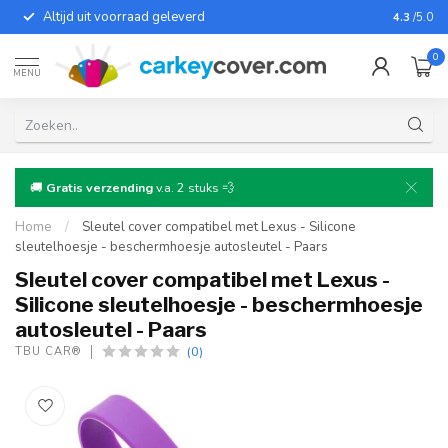
Altijd uit voorraad geleverd
Voor bij
4.3
/5.0
0
MENU
🚚
Gratis verzending
v.a. 2 stuks 💨
Home
/
Sleutel cover compatibel met Lexus - Silicone
sleutelhoesje - beschermhoesje autosleutel - Paars
Sleutel cover compatibel met Lexus -
Silicone sleutelhoesje - beschermhoesje
autosleutel - Paars
(0)
TBU CAR®