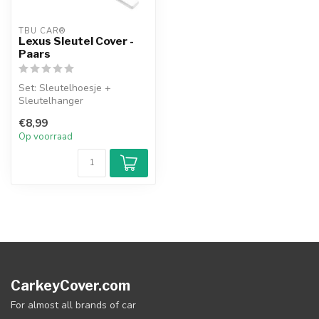
TBU CAR®
Lexus Sleutel Cover -
Paars
Set: Sleutelhoesje +
Sleutelhanger
€8,99
Op voorraad
CarkeyCover.com
For almost all brands of car