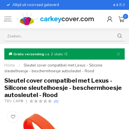
Altijd uit voorraad geleverd
Voor bij
4.3
/5.0
0
MENU
🚚
Gratis verzending
v.a. 2 stuks 💨
Home
/
Sleutel cover compatibel met Lexus - Silicone
sleutelhoesje - beschermhoesje autosleutel - Rood
Sleutel cover compatibel met Lexus -
Silicone sleutelhoesje - beschermhoesje
autosleutel - Rood
(0)
TBU CAR®