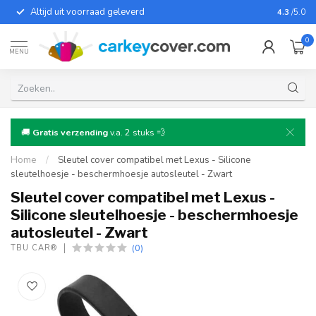
Altijd uit voorraad geleverd
Voor bij
4.3
/5.0
0
MENU
🚚
Gratis verzending
v.a. 2 stuks 💨
Home
/
Sleutel cover compatibel met Lexus - Silicone
sleutelhoesje - beschermhoesje autosleutel - Zwart
Sleutel cover compatibel met Lexus -
Silicone sleutelhoesje - beschermhoesje
autosleutel - Zwart
(0)
TBU CAR®