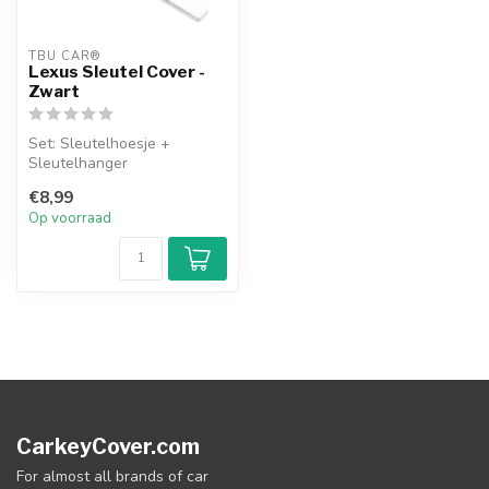
TBU CAR®
Lexus Sleutel Cover -
Zwart
Set: Sleutelhoesje +
Sleutelhanger
€8,99
Op voorraad
CarkeyCover.com
For almost all brands of car