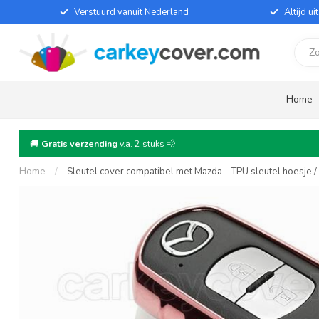
Verstuurd vanuit Nederland
Altijd u
Home
🚚
Gratis verzending
v.a. 2 stuks 💨
Home
/
Sleutel cover compatibel met Mazda - TPU sleutel hoesje