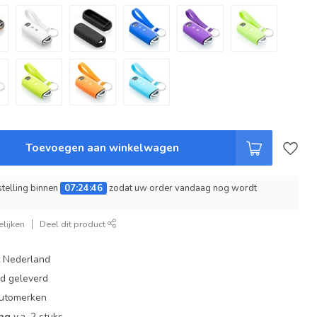
Toevoegen aan winkelwagen
telling binnen
07:24:45
zodat uw order vandaag nog wordt
lijken
Deel dit product
t Nederland
ad geleverd
 automerken
ing
v.a. 2 stuks