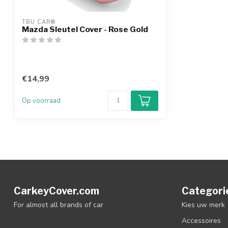
TBU CAR®
Mazda Sleutel Cover - Rose Gold
€14,99
Op voorraad
CarkeyCover.com
Categori
For almost all brands of car
Kies uw merk
Accessoires