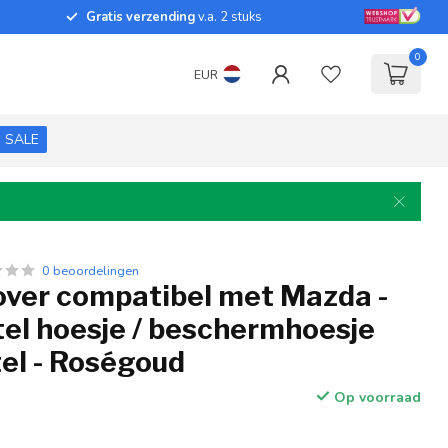
Gratis verzending
v.a. 2 stuks
0
EUR
SALE
0 beoordelingen
over compatibel met Mazda -
tel hoesje / beschermhoesje
el - Roségoud
Op voorraad