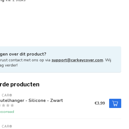
gen over dit product?
ust contact met ons op via
support@carkeycover.com
. Wij
ag verder!
rde producten
U CAR®
utelhanger - Silicone - Zwart
€3,99
voorraad
U CAR®