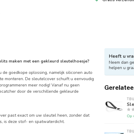
Heeft u vra
 blits maken met een gekleurd sleutelhoesje?
Neem dan ger
helpen u gra
 de goedkope oplossing, namelijk siliconen auto
 te monteren. De sleutelcover schuift u eenvoudig
en programmeren meer nodig! Vanaf nu geen
Gerelatee
catcher door de verschillende gekleurde
TB
Sle
over past exact om uw sleutel heen, zonder dat
Op 
is, is deze stof- en spatwaterdicht.
TB