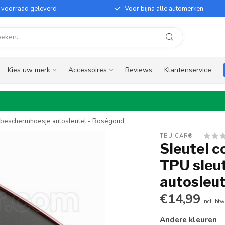
it voorraad geleverd
Voor bijna alle automerken
Kies uw merk
Accessoires
Reviews
Klantenservice
 / beschermhoesje autosleutel - Roségoud
TBU CAR®
Sleutel c
TPU sleu
autosleut
€14,99
Incl. btw
Andere kleuren