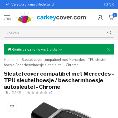
Verstuurd vanuit Nederland
Altijd u
4.3
/5.0
0
MENU
🚚
Gratis verzending
v.a. 2 stuks 💨
Home
/
Sleutel cover compatibel met Mercedes - TPU sleutel
hoesje / beschermhoesje autosleutel - Chrome
Sleutel cover compatibel met Mercedes -
TPU sleutel hoesje / beschermhoesje
autosleutel - Chrome
(0)
TBU CAR®