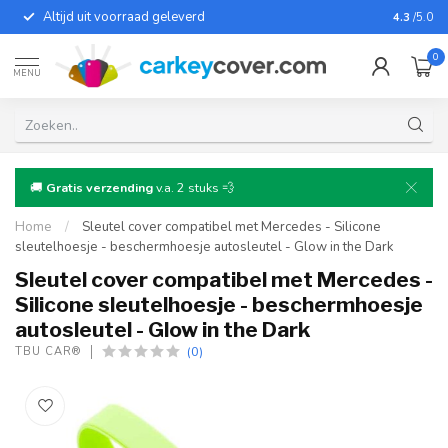
Altijd uit voorraad geleverd
Voor bij
4.3
/5.0
0
MENU
🚚
Gratis verzending
v.a. 2 stuks 💨
Home
/
Sleutel cover compatibel met Mercedes - Silicone
sleutelhoesje - beschermhoesje autosleutel - Glow in the Dark
Sleutel cover compatibel met Mercedes -
Silicone sleutelhoesje - beschermhoesje
autosleutel - Glow in the Dark
(0)
TBU CAR®