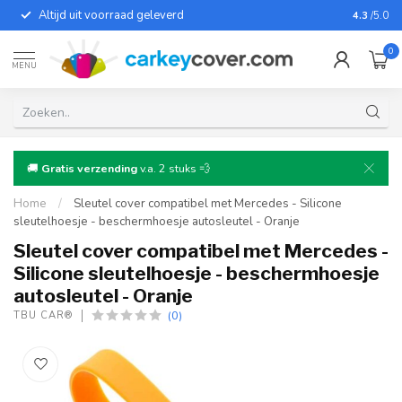
Altijd uit voorraad geleverd
Voor bij
4.3
/5.0
0
MENU
🚚
Gratis verzending
v.a. 2 stuks 💨
Home
/
Sleutel cover compatibel met Mercedes - Silicone
sleutelhoesje - beschermhoesje autosleutel - Oranje
Sleutel cover compatibel met Mercedes -
Silicone sleutelhoesje - beschermhoesje
autosleutel - Oranje
(0)
TBU CAR®