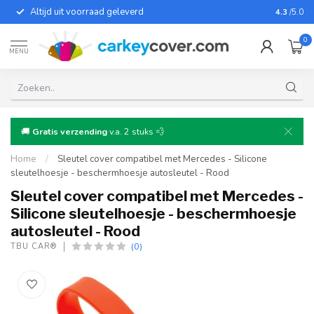
Altijd uit voorraad geleverd
Voor bij
4.3
/5.0
0
MENU
🚚
Gratis verzending
v.a. 2 stuks 💨
Home
/
Sleutel cover compatibel met Mercedes - Silicone
sleutelhoesje - beschermhoesje autosleutel - Rood
Sleutel cover compatibel met Mercedes -
Silicone sleutelhoesje - beschermhoesje
autosleutel - Rood
(0)
TBU CAR®