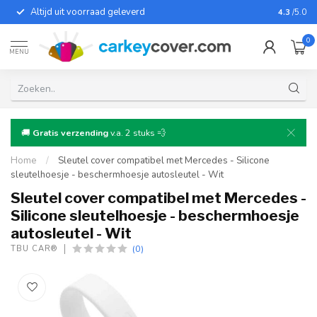
Altijd uit voorraad geleverd
Voor bij
4.3
/5.0
0
MENU
🚚
Gratis verzending
v.a. 2 stuks 💨
Home
/
Sleutel cover compatibel met Mercedes - Silicone
sleutelhoesje - beschermhoesje autosleutel - Wit
Sleutel cover compatibel met Mercedes -
Silicone sleutelhoesje - beschermhoesje
autosleutel - Wit
(0)
TBU CAR®