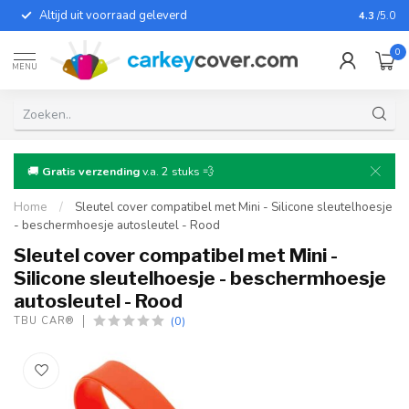
Altijd uit voorraad geleverd
Voor bij
4.3
/5.0
0
MENU
🚚
Gratis verzending
v.a. 2 stuks 💨
Home
/
Sleutel cover compatibel met Mini - Silicone sleutelhoesje
- beschermhoesje autosleutel - Rood
Sleutel cover compatibel met Mini -
Silicone sleutelhoesje - beschermhoesje
autosleutel - Rood
(0)
TBU CAR®