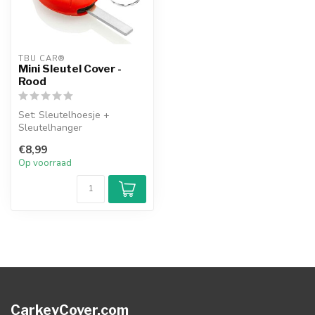
TBU CAR®
Mini Sleutel Cover -
Rood
Set: Sleutelhoesje +
Sleutelhanger
€8,99
Op voorraad
CarkeyCover.com