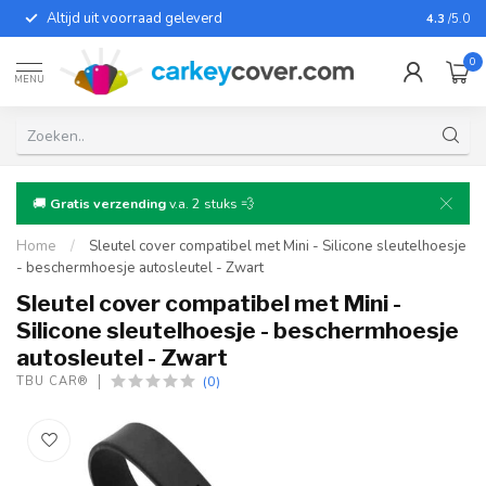
Altijd uit voorraad geleverd
Voor bij
4.3
/5.0
0
MENU
🚚
Gratis verzending
v.a. 2 stuks 💨
Home
/
Sleutel cover compatibel met Mini - Silicone sleutelhoesje
- beschermhoesje autosleutel - Zwart
Sleutel cover compatibel met Mini -
Silicone sleutelhoesje - beschermhoesje
autosleutel - Zwart
(0)
TBU CAR®