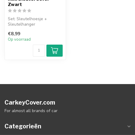
Zwart
Set: Sleutelhoesje +
Sleutelhanger
€8,99
Op voorraad
CarkeyCover.com
For almost all brands of car
Categorieën