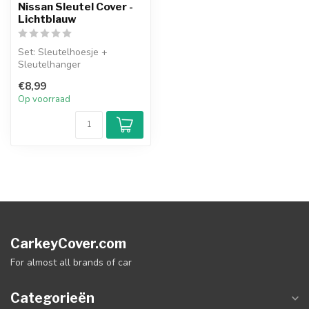
Nissan Sleutel Cover -
Lichtblauw
Set: Sleutelhoesje +
Sleutelhanger
€8,99
Op voorraad
CarkeyCover.com
For almost all brands of car
Categorieën