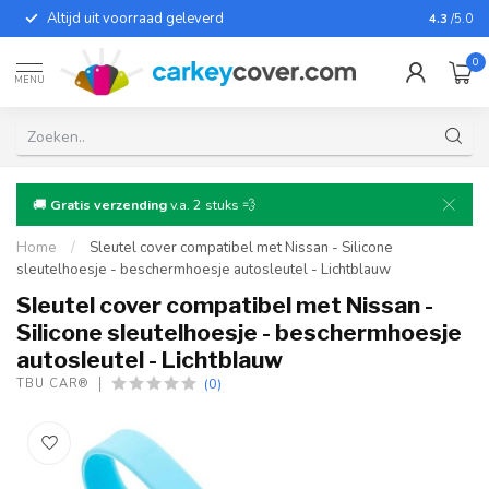
Altijd uit voorraad geleverd
Voor bij
4.3
/5.0
0
MENU
🚚
Gratis verzending
v.a. 2 stuks 💨
Home
/
Sleutel cover compatibel met Nissan - Silicone
sleutelhoesje - beschermhoesje autosleutel - Lichtblauw
Sleutel cover compatibel met Nissan -
Silicone sleutelhoesje - beschermhoesje
autosleutel - Lichtblauw
(0)
TBU CAR®