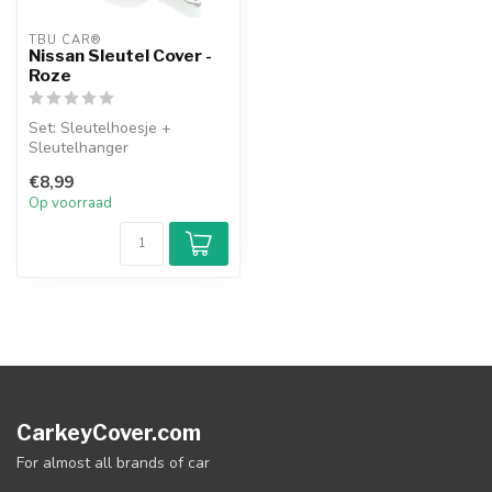
TBU CAR®
Nissan Sleutel Cover -
Roze
Set: Sleutelhoesje +
Sleutelhanger
€8,99
Op voorraad
CarkeyCover.com
For almost all brands of car