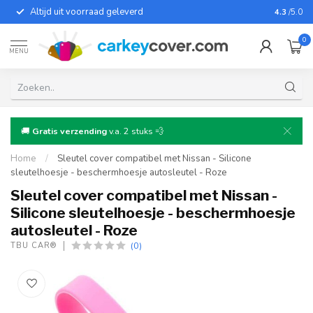
Altijd uit voorraad geleverd
Voor bij
4.3
/5.0
0
MENU
🚚
Gratis verzending
v.a. 2 stuks 💨
Home
/
Sleutel cover compatibel met Nissan - Silicone
sleutelhoesje - beschermhoesje autosleutel - Roze
Sleutel cover compatibel met Nissan -
Silicone sleutelhoesje - beschermhoesje
autosleutel - Roze
(0)
TBU CAR®