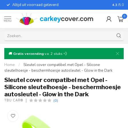
Altijd uit voorraad geleverd
Voor bij
4.3
/5.0
0
MENU
🚚
Gratis verzending
v.a. 2 stuks 💨
Home
/
Sleutel cover compatibel met Opel - Silicone
sleutelhoesje - beschermhoesje autosleutel - Glow in the Dark
Sleutel cover compatibel met Opel -
Silicone sleutelhoesje - beschermhoesje
autosleutel - Glow in the Dark
(0)
TBU CAR®