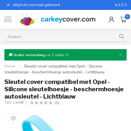
Altijd uit voorraad geleverd
Voor bij
4.3
/5.0
0
MENU
🚚
Gratis verzending
v.a. 2 stuks 💨
Home
/
Sleutel cover compatibel met Opel - Silicone
sleutelhoesje - beschermhoesje autosleutel - Lichtblauw
Sleutel cover compatibel met Opel -
Silicone sleutelhoesje - beschermhoesje
autosleutel - Lichtblauw
(0)
TBU CAR®