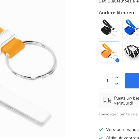
Set: Sleutelhoesje 
Andere kleuren
Plaats uw bes
verstuurd!
Toevoegen om te verge
Verstuurd vanui
Altijd uit voorra