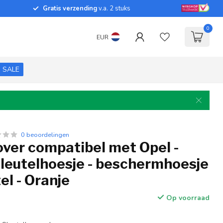
Gratis verzending
v.a. 2 stuks
0
EUR
SALE
0 beoordelingen
over compatibel met Opel -
sleutelhoesje - beschermhoesje
el - Oranje
Op voorraad