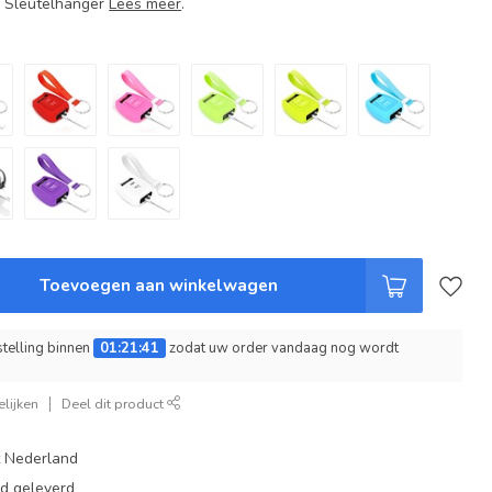
+ Sleutelhanger
Lees meer
.
Toevoegen aan winkelwagen
telling binnen
01:21:40
zodat uw order vandaag nog wordt
lijken
Deel dit product
t Nederland
ad geleverd