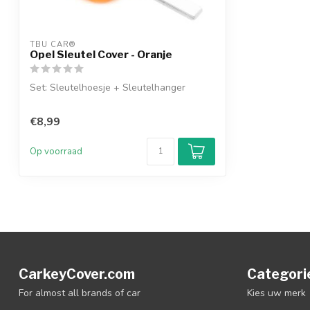
TBU CAR®
Opel Sleutel Cover - Oranje
Set: Sleutelhoesje + Sleutelhanger
€8,99
Op voorraad
CarkeyCover.com
Categori
For almost all brands of car
Kies uw merk