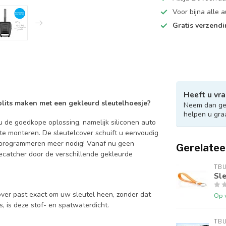
Voor bijna alle
Gratis verzend
Heeft u vra
 blits maken met een gekleurd sleutelhoesje?
Neem dan ger
helpen u gra
 de goedkope oplossing, namelijk siliconen auto
 te monteren. De sleutelcover schuift u eenvoudig
en programmeren meer nodig! Vanaf nu geen
Gerelatee
catcher door de verschillende gekleurde
TB
Sle
over past exact om uw sleutel heen, zonder dat
Op 
is, is deze stof- en spatwaterdicht.
TB