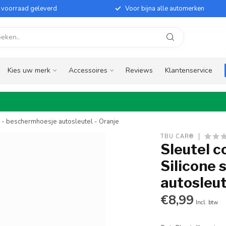
it voorraad geleverd
Voor bijna alle automerken
Kies uw merk
Accessoires
Reviews
Klantenservice
e - beschermhoesje autosleutel - Oranje
TBU CAR®
Sleutel c
Silicone 
autosleut
€8,99
Incl. btw