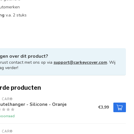
 automerken
ing
v.a. 2 stuks
gen over dit product?
ust contact met ons op via
support@carkeycover.com
. Wij
ag verder!
rde producten
U CAR®
utelhanger - Silicone - Oranje
€3,99
voorraad
U CAR®