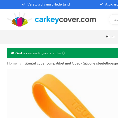
Verstuurd vanuit Nederland
Altijd u
Home
🚚
Gratis verzending
v.a. 2 stuks 💨
Home
/
Sleutel cover compatibel met Opel - Silicone sleutelhoesj