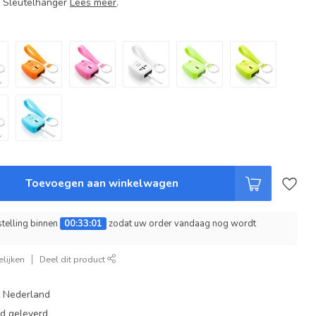
+ Sleutelhanger
Lees meer
.
Toevoegen aan winkelwagen
telling binnen
00:33:00
zodat uw order vandaag nog wordt
lijken
Deel dit product
t Nederland
ad geleverd