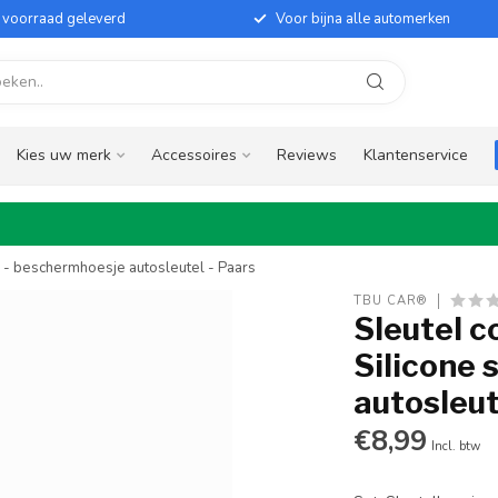
it voorraad geleverd
Voor bijna alle automerken
Kies uw merk
Accessoires
Reviews
Klantenservice
e - beschermhoesje autosleutel - Paars
TBU CAR®
Sleutel c
Silicone 
autosleut
€8,99
Incl. btw