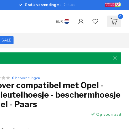
Gratis verzending
v.a. 2 stuks
0
EUR
SALE
0 beoordelingen
over compatibel met Opel -
sleutelhoesje - beschermhoesje
el - Paars
Op voorraad