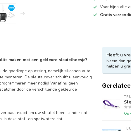
Voor bijna alle
Gratis verzend
Heeft u vra
 blits maken met een gekleurd sleutelhoesje?
Neem dan ger
helpen u gra
 de goedkope oplossing, namelijk siliconen auto
 te monteren. De sleutelcover schuift u eenvoudig
en programmeren meer nodig! Vanaf nu geen
Gerelatee
catcher door de verschillende gekleurde
TB
Sle
over past exact om uw sleutel heen, zonder dat
Op 
is, is deze stof- en spatwaterdicht.
TB