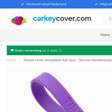
Verstuurd vanuit Nederland
Altijd u
Home
🚚
Gratis verzending
v.a. 2 stuks 💨
Home
/
Sleutel cover compatibel met Opel - Silicone sleutelhoesj