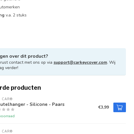
 automerken
ing
v.a. 2 stuks
gen over dit product?
ust contact met ons op via
support@carkeycover.com
. Wij
ag verder!
rde producten
U CAR®
utelhanger - Silicone - Paars
€3,99
voorraad
U CAR®