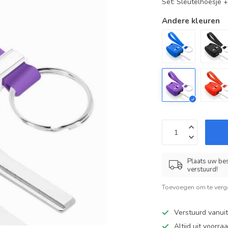
Set: Sleutelhoesje 
Andere kleuren
Plaats uw bes
verstuurd!
Toevoegen om te verge
Verstuurd vanui
Altijd uit voorra