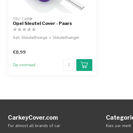
TBU CAR®
Opel Sleutel Cover - Paars
Set: Sleutelhoesje + Sleutelhanger
€8,99
Op voorraad
CarkeyCover.com
Categori
For almost all brands of car
Kies uw merk