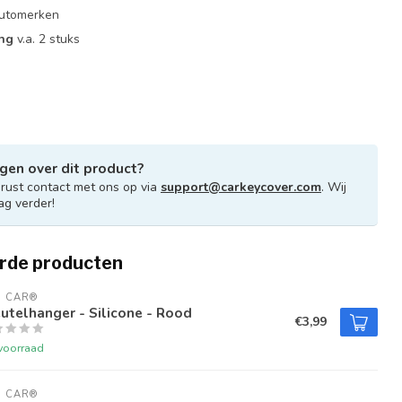
 automerken
ing
v.a. 2 stuks
gen over dit product?
ust contact met ons op via
support@carkeycover.com
. Wij
ag verder!
rde producten
U CAR®
utelhanger - Silicone - Rood
€3,99
voorraad
U CAR®