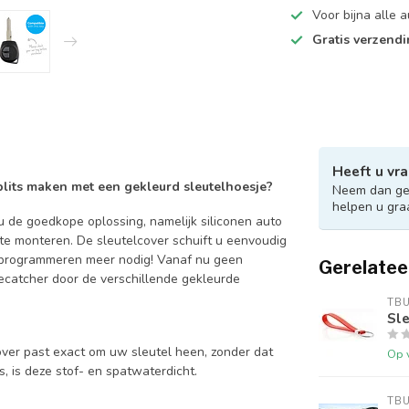
Voor bijna alle
Gratis verzend
Heeft u vra
 blits maken met een gekleurd sleutelhoesje?
Neem dan ger
helpen u gra
 de goedkope oplossing, namelijk siliconen auto
 te monteren. De sleutelcover schuift u eenvoudig
en programmeren meer nodig! Vanaf nu geen
Gerelatee
catcher door de verschillende gekleurde
TB
Sle
over past exact om uw sleutel heen, zonder dat
Op 
is, is deze stof- en spatwaterdicht.
TB