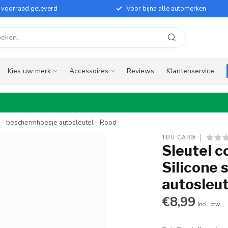
it voorraad geleverd
Voor bijna alle automerken
Kies uw merk
Accessoires
Reviews
Klantenservice
e - beschermhoesje autosleutel - Rood
TBU CAR®
Sleutel c
Silicone 
autosleut
€8,99
Incl. btw