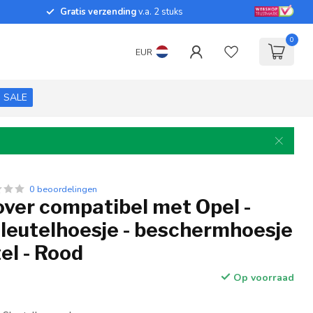
Gratis verzending
v.a. 2 stuks
0
EUR
SALE
0 beoordelingen
over compatibel met Opel -
sleutelhoesje - beschermhoesje
el - Rood
Op voorraad