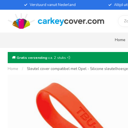
Verstuurd vanuit Nederland
Altijd u
Home
🚚
Gratis verzending
v.a. 2 stuks 💨
Home
/
Sleutel cover compatibel met Opel - Silicone sleutelhoesj