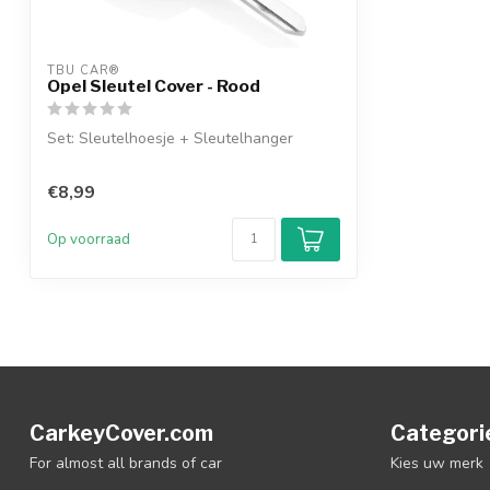
TBU CAR®
Opel Sleutel Cover - Rood
Set: Sleutelhoesje + Sleutelhanger
€8,99
Op voorraad
CarkeyCover.com
Categori
For almost all brands of car
Kies uw merk