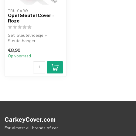
TBU CAR®
Opel Sleutel Cover -
Roze
Set: Sleutelhoesje +
Sleutelhanger
€8,99
Op voorraad
CarkeyCover.com
For almost all brands of car