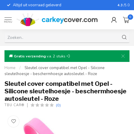
Altijd uit voorraad geleverd
Voor bij
4.3
/5.0
0
MENU
🚚
Gratis verzending
v.a. 2 stuks 💨
Home
/
Sleutel cover compatibel met Opel - Silicone
sleutelhoesje - beschermhoesje autosleutel - Roze
Sleutel cover compatibel met Opel -
Silicone sleutelhoesje - beschermhoesje
autosleutel - Roze
(0)
TBU CAR®