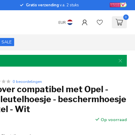
Gratis verzending
v.a. 2 stuks
0
EUR
SALE
0 beoordelingen
over compatibel met Opel -
sleutelhoesje - beschermhoesje
el - Wit
Op voorraad