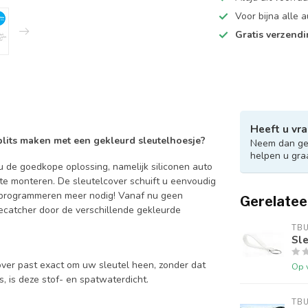
Voor bijna alle
Gratis verzend
Heeft u vra
 blits maken met een gekleurd sleutelhoesje?
Neem dan ger
helpen u gra
 de goedkope oplossing, namelijk siliconen auto
 te monteren. De sleutelcover schuift u eenvoudig
en programmeren meer nodig! Vanaf nu geen
Gerelatee
catcher door de verschillende gekleurde
TB
Sle
over past exact om uw sleutel heen, zonder dat
Op 
is, is deze stof- en spatwaterdicht.
TB