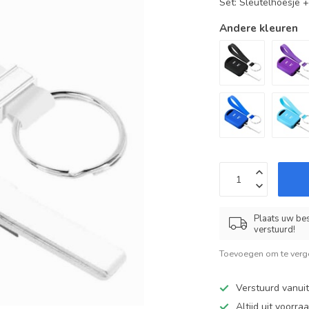
Set: Sleutelhoesje 
Andere kleuren
Plaats uw bes
verstuurd!
Toevoegen om te verge
Verstuurd vanui
Altijd uit voorra