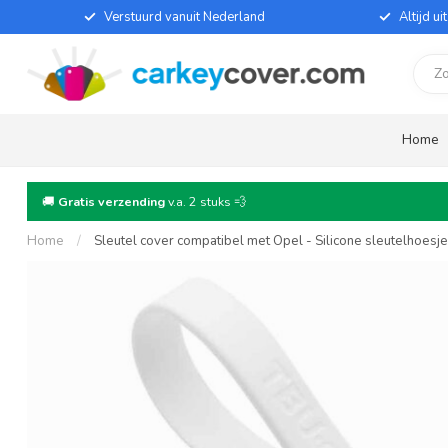
Verstuurd vanuit Nederland
Altijd u
Home
🚚
Gratis verzending
v.a. 2 stuks 💨
Home
/
Sleutel cover compatibel met Opel - Silicone sleutelhoesj