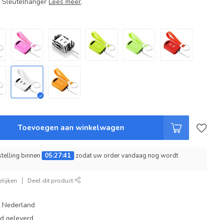
+ Sleutelhanger
Lees meer
.
Toevoegen aan winkelwagen
telling binnen
05:27:40
zodat uw order vandaag nog wordt
lijken
Deel dit product
t Nederland
ad geleverd