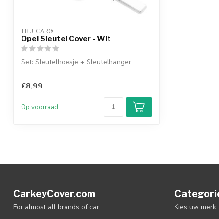
TBU CAR®
Opel Sleutel Cover - Wit
Set: Sleutelhoesje + Sleutelhanger
€8,99
Op voorraad
CarkeyCover.com
Categori
For almost all brands of car
Kies uw merk