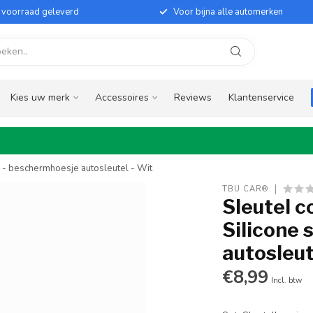
it voorraad geleverd
Voor bijna alle automerken
Kies uw merk
Accessoires
Reviews
Klantenservice
e - beschermhoesje autosleutel - Wit
TBU CAR®
Sleutel c
Silicone 
autosleut
€8,99
Incl. btw