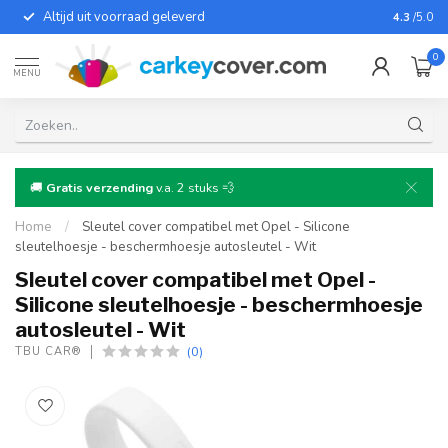
Altijd uit voorraad geleverd
Voor bij
4.3
/5.0
0
MENU
🚚
Gratis verzending
v.a. 2 stuks 💨
Home
/
Sleutel cover compatibel met Opel - Silicone
sleutelhoesje - beschermhoesje autosleutel - Wit
Sleutel cover compatibel met Opel -
Silicone sleutelhoesje - beschermhoesje
autosleutel - Wit
(0)
TBU CAR®