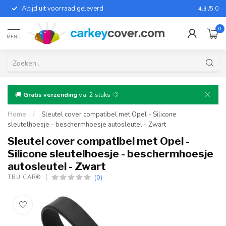
Altijd uit voorraad geleverd
Voor bij
4.3
/5.0
0
MENU
🚚
Gratis verzending
v.a. 2 stuks 💨
Home
/
Sleutel cover compatibel met Opel - Silicone
sleutelhoesje - beschermhoesje autosleutel - Zwart
Sleutel cover compatibel met Opel -
Silicone sleutelhoesje - beschermhoesje
autosleutel - Zwart
(0)
TBU CAR®