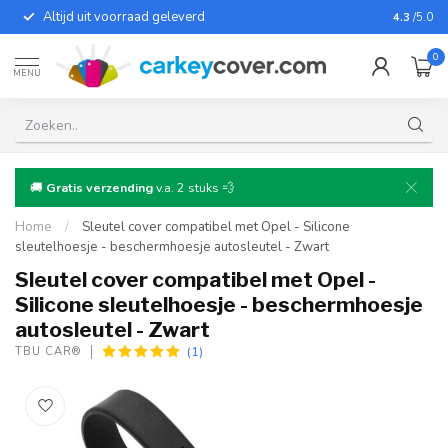
Altijd uit voorraad geleverd
Voor bij
4.3
/5.0
0
MENU
🚚
Gratis verzending
v.a. 2 stuks 💨
Home
/
Sleutel cover compatibel met Opel - Silicone
sleutelhoesje - beschermhoesje autosleutel - Zwart
Sleutel cover compatibel met Opel -
Silicone sleutelhoesje - beschermhoesje
autosleutel - Zwart
(1)
TBU CAR®