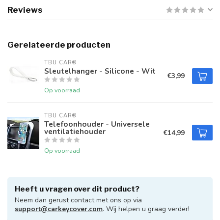
Reviews
Gerelateerde producten
TBU CAR®
Sleutelhanger - Silicone - Wit
€3,99
Op voorraad
TBU CAR®
Telefoonhouder - Universele
ventilatiehouder
€14,99
Op voorraad
Heeft u vragen over dit product?
Neem dan gerust contact met ons op via
support@carkeycover.com
. Wij helpen u graag verder!