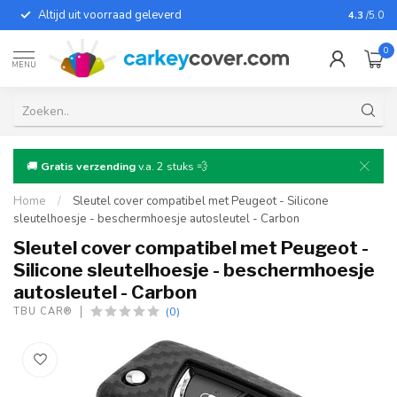
Altijd uit voorraad geleverd
Voor bij
4.3
/5.0
0
MENU
🚚
Gratis verzending
v.a. 2 stuks 💨
Home
/
Sleutel cover compatibel met Peugeot - Silicone
sleutelhoesje - beschermhoesje autosleutel - Carbon
Sleutel cover compatibel met Peugeot -
Silicone sleutelhoesje - beschermhoesje
autosleutel - Carbon
(0)
TBU CAR®