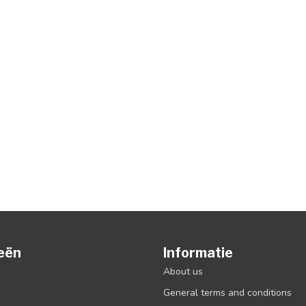
eën
Informatie
About us
General terms and conditions