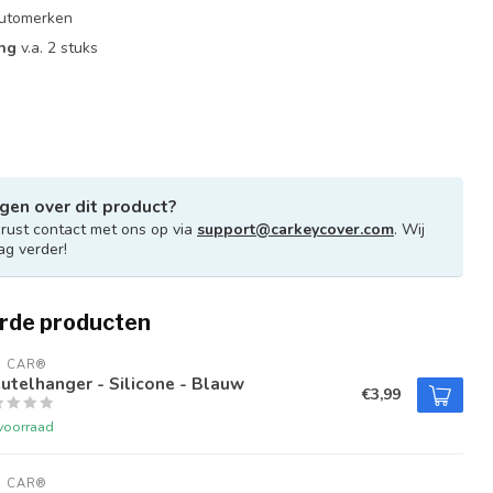
 automerken
ing
v.a. 2 stuks
gen over dit product?
ust contact met ons op via
support@carkeycover.com
. Wij
ag verder!
rde producten
U CAR®
utelhanger - Silicone - Blauw
€3,99
voorraad
U CAR®