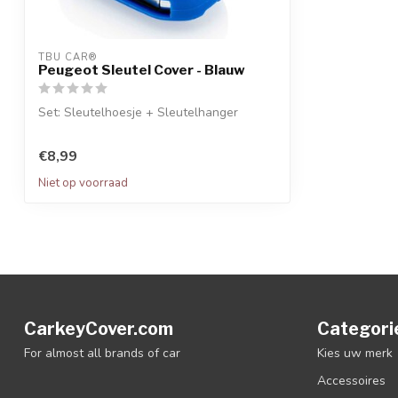
TBU CAR®
Peugeot Sleutel Cover - Blauw
Set: Sleutelhoesje + Sleutelhanger
€8,99
Niet op voorraad
CarkeyCover.com
Categori
For almost all brands of car
Kies uw merk
Accessoires