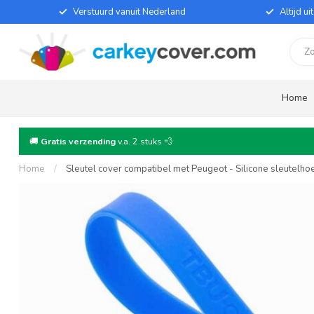
Verstuurd vanuit Nederland
Altijd u
Home
🚚
Gratis verzending
v.a. 2 stuks 💨
Home
/
Sleutel cover compatibel met Peugeot - Silicone sleutelh