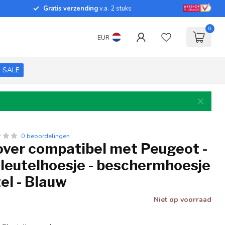
Gratis verzending
v.a. 2 stuks
0
EUR
SALE
0 beoordelingen
over compatibel met Peugeot -
sleutelhoesje - beschermhoesje
el - Blauw
Niet op voorraad