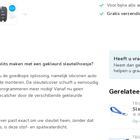
Voor bijna alle
Gratis verzend
Heeft u vra
 blits maken met een gekleurd sleutelhoesje?
Neem dan ger
helpen u gra
 de goedkope oplossing, namelijk siliconen auto
 te monteren. De sleutelcover schuift u eenvoudig
en programmeren meer nodig! Vanaf nu geen
Gerelatee
catcher door de verschillende gekleurde
TB
Sle
over past exact om uw sleutel heen, zonder dat
Op 
is, is deze stof- en spatwaterdicht.
TB