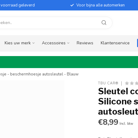
it voorraad geleverd
Voor bijna alle automerken
Kies uw merk
Accessoires
Reviews
Klantenservice
oesje - beschermhoesje autosleutel - Blauw
TBU CAR®
Sleutel c
Silicone 
autosleut
€8,99
Incl. btw