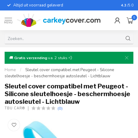
Altijd uit voorraad geleverd
Voor bij
4.3
/5.0
0
MENU
🚚
Gratis verzending
v.a. 2 stuks 💨
Home
/
Sleutel cover compatibel met Peugeot - Silicone
sleutelhoesje - beschermhoesje autosleutel - Lichtblauw
Sleutel cover compatibel met Peugeot -
Silicone sleutelhoesje - beschermhoesje
autosleutel - Lichtblauw
(0)
TBU CAR®