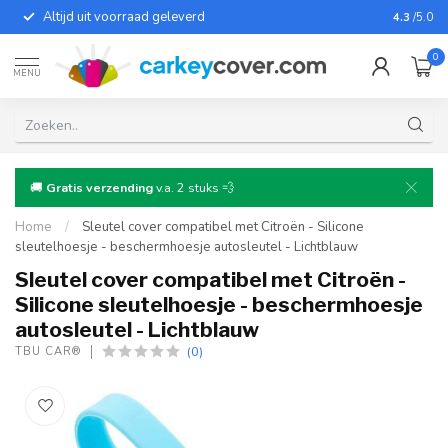
Altijd uit voorraad geleverd
Voor bij
4.3
/5.0
0
MENU
🚚
Gratis verzending
v.a. 2 stuks 💨
Home
/
Sleutel cover compatibel met Citroën - Silicone
sleutelhoesje - beschermhoesje autosleutel - Lichtblauw
Sleutel cover compatibel met Citroën -
Silicone sleutelhoesje - beschermhoesje
autosleutel - Lichtblauw
(0)
TBU CAR®