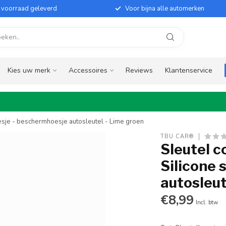
it voorraad geleverd
Voor bijna alle automerken
Kies uw merk
Accessoires
Reviews
Klantenservice
esje - beschermhoesje autosleutel - Lime groen
TBU CAR®
Sleutel c
Silicone 
autosleut
€8,99
Incl. btw