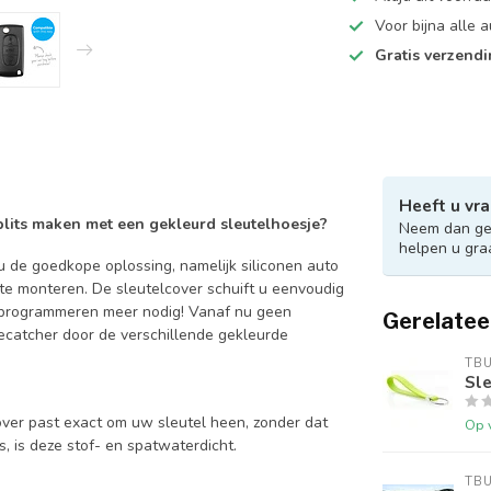
Voor bijna alle
Gratis verzend
Heeft u vra
 blits maken met een gekleurd sleutelhoesje?
Neem dan ger
helpen u gra
 de goedkope oplossing, namelijk siliconen auto
 te monteren. De sleutelcover schuift u eenvoudig
en programmeren meer nodig! Vanaf nu geen
Gerelatee
catcher door de verschillende gekleurde
TB
Sle
over past exact om uw sleutel heen, zonder dat
Op 
is, is deze stof- en spatwaterdicht.
TB