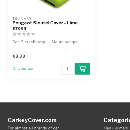
TBU CAR®
Peugeot Sleutel Cover - Lime
groen
Set: Sleutelhoesje + Sleutelhanger
€8,99
Op voorraad
CarkeyCover.com
Categori
For almost all brands of car
Kies uw merk