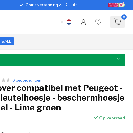
Gratis verzending
v.a. 2 stuks
0
EUR
SALE
0 beoordelingen
over compatibel met Peugeot -
sleutelhoesje - beschermhoesje
el - Lime groen
Op voorraad