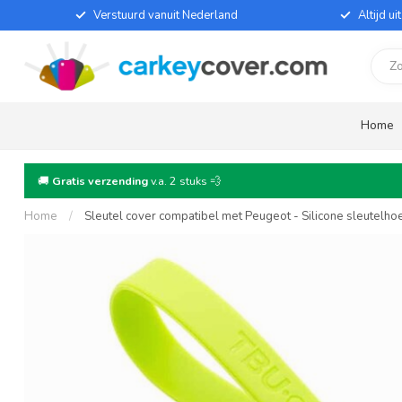
Verstuurd vanuit Nederland
Altijd u
Home
🚚
Gratis verzending
v.a. 2 stuks 💨
Home
/
Sleutel cover compatibel met Peugeot - Silicone sleutelho