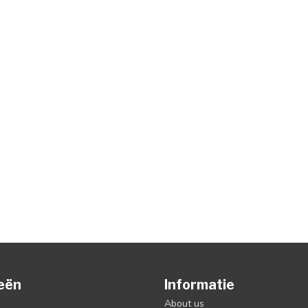
eën
Informatie
About us