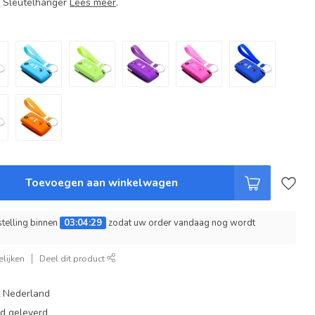
+ Sleutelhanger
Lees meer
.
Toevoegen aan winkelwagen
telling binnen
03:04:28
zodat uw order vandaag nog wordt
lijken
Deel dit product
t Nederland
ad geleverd