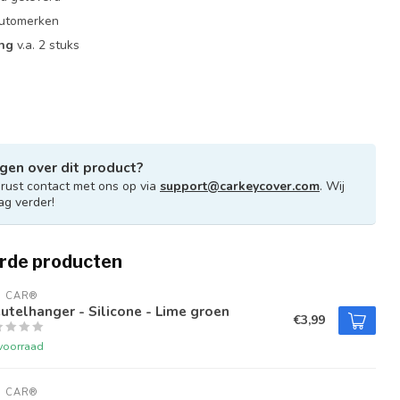
 automerken
ing
v.a. 2 stuks
gen over dit product?
ust contact met ons op via
support@carkeycover.com
. Wij
ag verder!
rde producten
U CAR®
utelhanger - Silicone - Lime groen
€3,99
voorraad
U CAR®