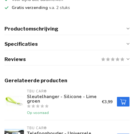
Gratis verzending
v.a. 2 stuks
Productomschrijving
Specificaties
Reviews
Gerelateerde producten
TBU CAR®
Sleutelhanger - Silicone - Lime
groen
€3,99
Op voorraad
TBU CAR®
Telefoonhouder - Universele