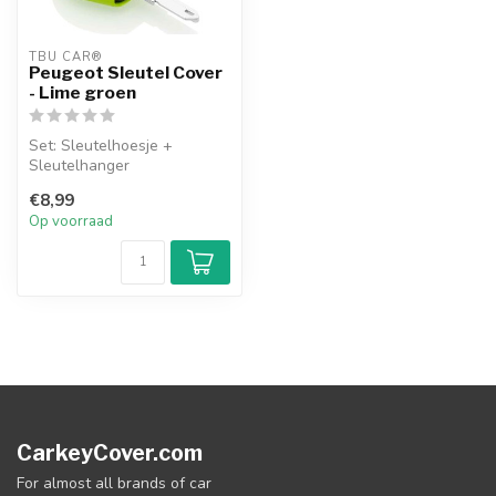
TBU CAR®
Peugeot Sleutel Cover
- Lime groen
Set: Sleutelhoesje +
Sleutelhanger
€8,99
Op voorraad
CarkeyCover.com
For almost all brands of car