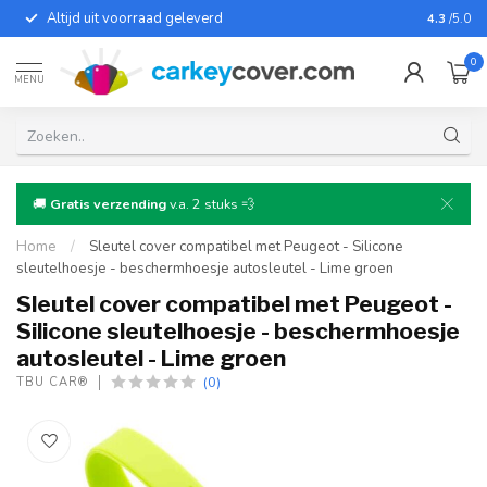
Altijd uit voorraad geleverd
Voor bij
4.3
/5.0
0
MENU
🚚
Gratis verzending
v.a. 2 stuks 💨
Home
/
Sleutel cover compatibel met Peugeot - Silicone
sleutelhoesje - beschermhoesje autosleutel - Lime groen
Sleutel cover compatibel met Peugeot -
Silicone sleutelhoesje - beschermhoesje
autosleutel - Lime groen
(0)
TBU CAR®