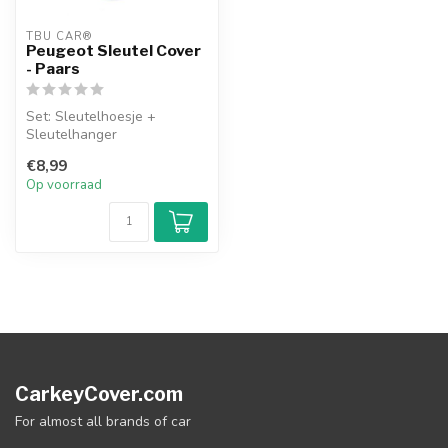
TBU CAR®
Peugeot Sleutel Cover
- Paars
Set: Sleutelhoesje +
Sleutelhanger
€8,99
Op voorraad
CarkeyCover.com
For almost all brands of car