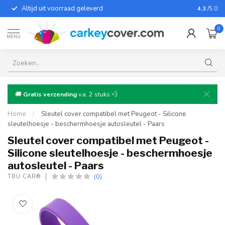
Altijd uit voorraad geleverd
Voor bij
4.3
/5.0
0
MENU
🚚
Gratis verzending
v.a. 2 stuks 💨
Home
/
Sleutel cover compatibel met Peugeot - Silicone
sleutelhoesje - beschermhoesje autosleutel - Paars
Sleutel cover compatibel met Peugeot -
Silicone sleutelhoesje - beschermhoesje
autosleutel - Paars
(0)
TBU CAR®