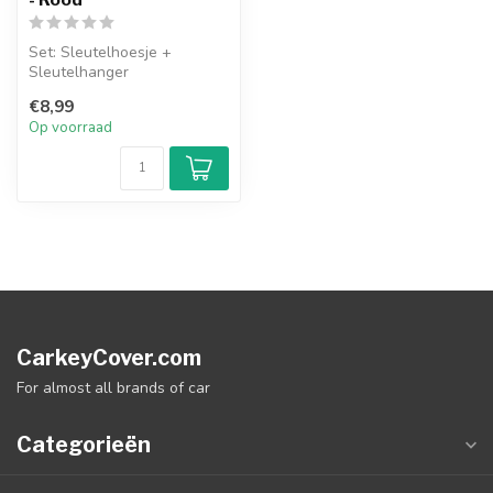
Set: Sleutelhoesje +
Sleutelhanger
€8,99
Op voorraad
CarkeyCover.com
For almost all brands of car
Categorieën