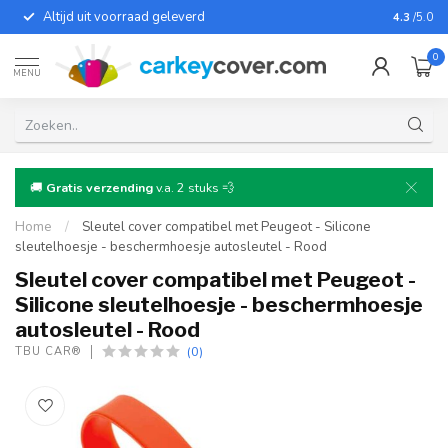
Altijd uit voorraad geleverd
Voor bij
4.3
/5.0
0
MENU
🚚
Gratis verzending
v.a. 2 stuks 💨
Home
/
Sleutel cover compatibel met Peugeot - Silicone
sleutelhoesje - beschermhoesje autosleutel - Rood
Sleutel cover compatibel met Peugeot -
Silicone sleutelhoesje - beschermhoesje
autosleutel - Rood
(0)
TBU CAR®