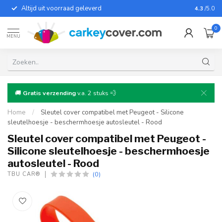
Altijd uit voorraad geleverd
Voor bij
4.3
/5.0
0
MENU
🚚
Gratis verzending
v.a. 2 stuks 💨
Home
/
Sleutel cover compatibel met Peugeot - Silicone
sleutelhoesje - beschermhoesje autosleutel - Rood
Sleutel cover compatibel met Peugeot -
Silicone sleutelhoesje - beschermhoesje
autosleutel - Rood
(0)
TBU CAR®