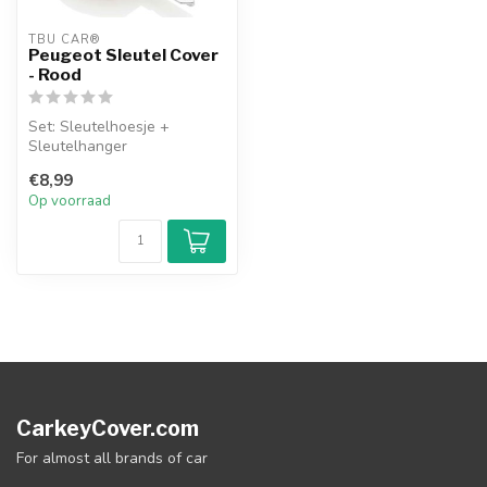
TBU CAR®
Peugeot Sleutel Cover
- Rood
Set: Sleutelhoesje +
Sleutelhanger
€8,99
Op voorraad
CarkeyCover.com
For almost all brands of car