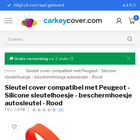
Altijd uit voorraad geleverd
Voor bij
4.3
/5.0
0
MENU
🚚
Gratis verzending
v.a. 2 stuks 💨
Home
/
Sleutel cover compatibel met Peugeot - Silicone
sleutelhoesje - beschermhoesje autosleutel - Rood
Sleutel cover compatibel met Peugeot -
Silicone sleutelhoesje - beschermhoesje
autosleutel - Rood
(0)
TBU CAR®