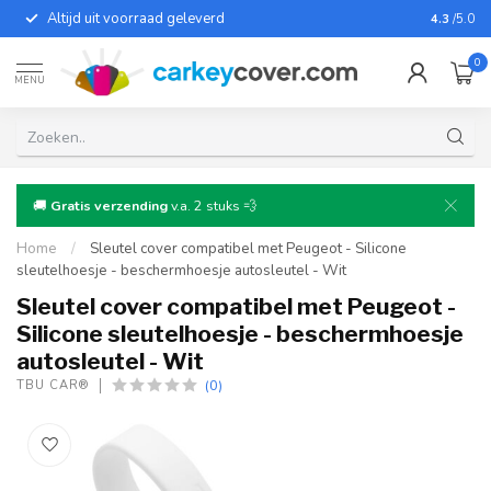
Altijd uit voorraad geleverd
Voor bij
4.3
/5.0
0
MENU
🚚
Gratis verzending
v.a. 2 stuks 💨
Home
/
Sleutel cover compatibel met Peugeot - Silicone
sleutelhoesje - beschermhoesje autosleutel - Wit
Sleutel cover compatibel met Peugeot -
Silicone sleutelhoesje - beschermhoesje
autosleutel - Wit
(0)
TBU CAR®