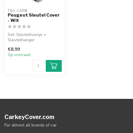
TBU CAR®
Peugeot Sleutel Cover
- Wit
Set: Sleutelhoesje +
Sleutelhanger
€8,99
Op voorraad
CarkeyCover.com
For almost all brands of car