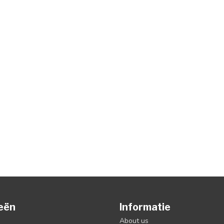
eën
Informatie
About us