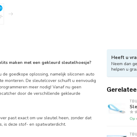
Heeft u vra
 blits maken met een gekleurd sleutelhoesje?
Neem dan ger
helpen u gra
 de goedkope oplossing, namelijk siliconen auto
 te monteren. De sleutelcover schuift u eenvoudig
en programmeren meer nodig! Vanaf nu geen
Gerelatee
catcher door de verschillende gekleurde
TB
Sle
over past exact om uw sleutel heen, zonder dat
Op 
is, is deze stof- en spatwaterdicht.
TB