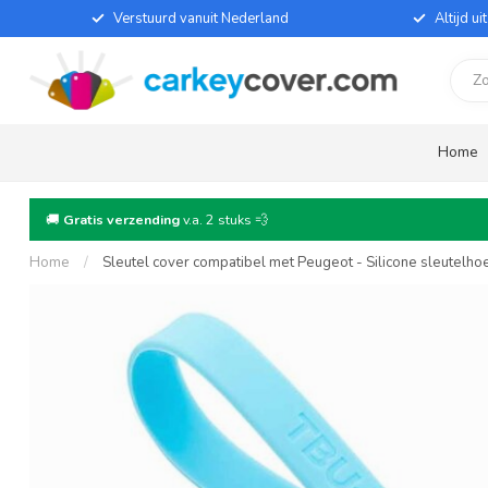
Verstuurd vanuit Nederland
Altijd u
Home
🚚
Gratis verzending
v.a. 2 stuks 💨
Home
/
Sleutel cover compatibel met Peugeot - Silicone sleutelho