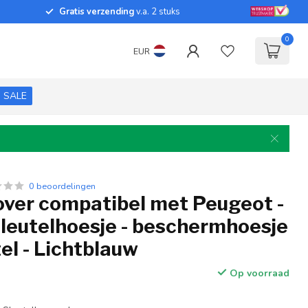
Gratis verzending
v.a. 2 stuks
0
EUR
SALE
0 beoordelingen
over compatibel met Peugeot -
sleutelhoesje - beschermhoesje
el - Lichtblauw
Op voorraad