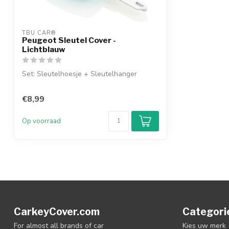
TBU CAR®
Peugeot Sleutel Cover -
Lichtblauw
Set: Sleutelhoesje + Sleutelhanger
€8,99
Op voorraad
CarkeyCover.com
Categori
For almost all brands of car
Kies uw merk