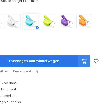
+ Sleutelhanger
Lees meer
.
Toevoegen aan winkelwagen
lijken
Deel dit product
t Nederland
ad geleverd
 automerken
ing
v.a. 2 stuks