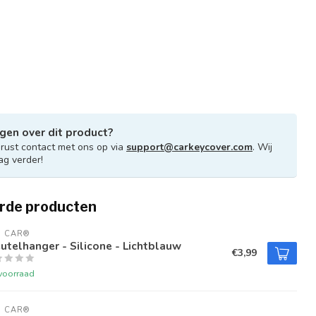
gen over dit product?
ust contact met ons op via
support@carkeycover.com
. Wij
ag verder!
rde producten
U CAR®
utelhanger - Silicone - Lichtblauw
€3,99
voorraad
U CAR®