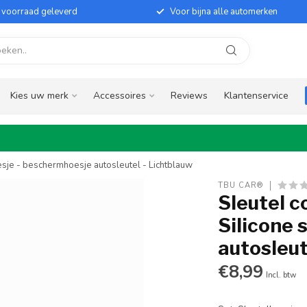
it voorraad geleverd
Voor bijna alle automerken
Kies uw merk
Accessoires
Reviews
Klantenservice
esje - beschermhoesje autosleutel - Lichtblauw
TBU CAR®
Sleutel c
Silicone 
autosleut
€8,99
Incl. btw