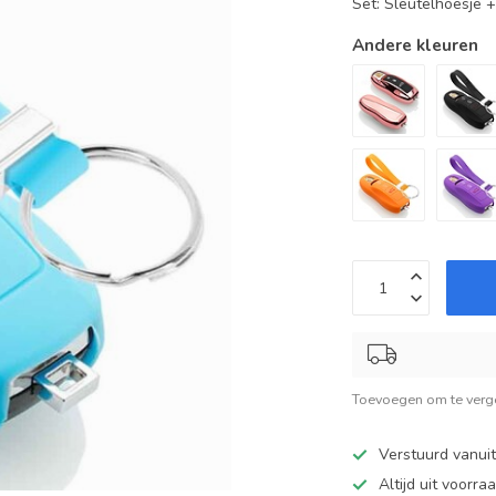
Set: Sleutelhoesje 
Andere kleuren
Toevoegen om te verge
Verstuurd vanui
Altijd uit voorra