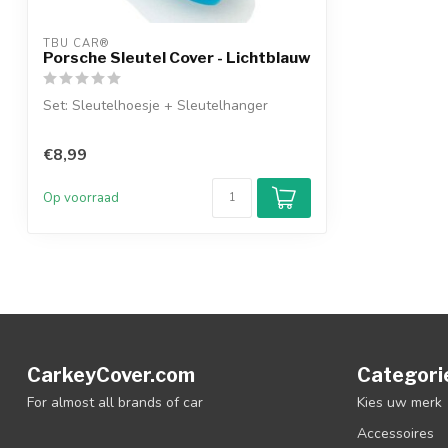
TBU CAR®
Porsche Sleutel Cover - Lichtblauw
Set: Sleutelhoesje + Sleutelhanger
€8,99
Op voorraad
CarkeyCover.com
Categori
For almost all brands of car
Kies uw merk
Accessoires