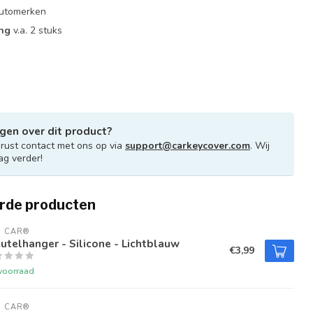
 automerken
ing
v.a. 2 stuks
gen over dit product?
ust contact met ons op via
support@carkeycover.com
. Wij
ag verder!
rde producten
U CAR®
utelhanger - Silicone - Lichtblauw
€3,99
voorraad
U CAR®