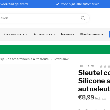
it voorraad geleverd
Voor bijna alle automerken
Kies uw merk
Accessoires
Reviews
Klantenservice
esje - beschermhoesje autosleutel - Lichtblauw
TBU CAR®
Sleutel c
Silicone 
autosleut
€8,99
Incl. btw