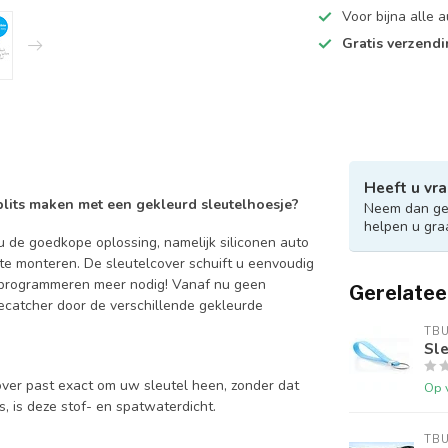
Voor bijna alle
Gratis verzend
Heeft u vra
 blits maken met een gekleurd sleutelhoesje?
Neem dan ger
helpen u gra
 de goedkope oplossing, namelijk siliconen auto
 te monteren. De sleutelcover schuift u eenvoudig
en programmeren meer nodig! Vanaf nu geen
Gerelatee
catcher door de verschillende gekleurde
TB
Sle
over past exact om uw sleutel heen, zonder dat
Op 
is, is deze stof- en spatwaterdicht.
TB