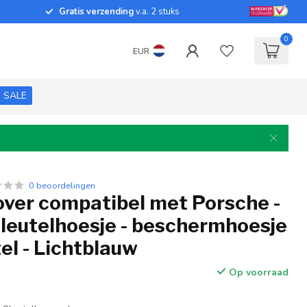
Gratis verzending
v.a. 2 stuks
0
EUR
SALE
0 beoordelingen
over compatibel met Porsche -
sleutelhoesje - beschermhoesje
el - Lichtblauw
Op voorraad