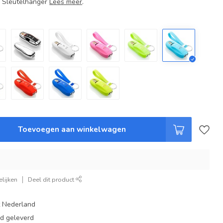
+ Sleutelhanger
Lees meer
.
Toevoegen aan winkelwagen
lijken
Deel dit product
t Nederland
ad geleverd