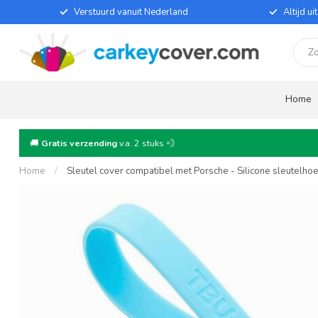
Verstuurd vanuit Nederland
Altijd u
Home
🚚
Gratis verzending
v.a. 2 stuks 💨
Home
/
Sleutel cover compatibel met Porsche - Silicone sleutelho